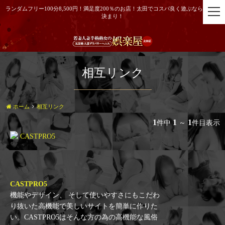
ランダムフリー100分8,500円！満足度200％のお店！太田でコスパ良く遊ぶなら当店で
t
決まり！
o
g
g
l
e
相互リンク
n
a
v
i
ホーム
相互リンク
g
1
1
1
件中
～
件目表示
a
t
i
o
n
CASTPRO5
機能やデザイン、 そして使いやすさにもこだわ
り抜いた高機能で美しいサイトを簡単に作りた
い。CASTPRO5はそんな方の為の高機能な風俗