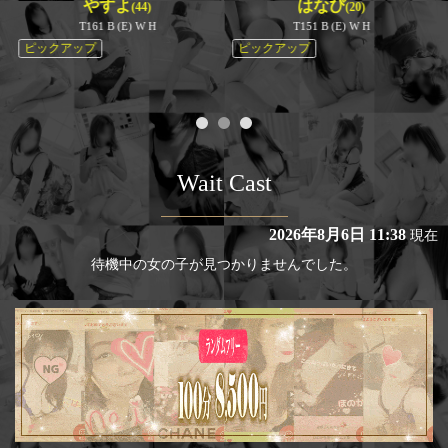
やすよ
はなび
(44)
(20)
T161 B (E) W H
T151 B (E) W H
ピックアップ
ピックアップ
Wait Cast
2026年8月6日 11:38
現在
待機中の女の子が見つかりませんでした。